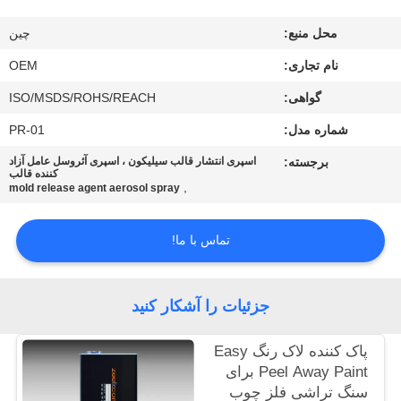
کیفیت
محل منبع:
چین
با
نام تجاری:
OEM
ما
گواهی:
ISO/MSDS/ROHS/REACH
تماس
شماره مدل:
PR-01
بگیرید
برجسته:
اسپری انتشار قالب سیلیکون ، اسپری آئروسل عامل آزاد
کننده قالب
,
mold release agent aerosol spray
درخواست
تماس با ما!
نقل
قول
جزئیات را آشکار کنید
نقشه
پاک کننده لاک رنگ Easy
سایت
Peel Away Paint برای
سنگ تراشی فلز چوب