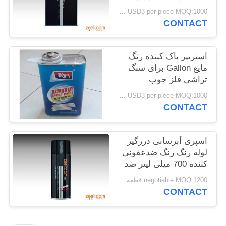
PRIVACY
FOB Hongkong USD1-USD3 per piece MOQ:1000 عدد
CONTACT
POLICY
استریپر پاک کننده رنگ
مایع Gallon برای سنگ
تراشی فلز چوب
FOB Hongkong USD1-USD3 per piece MOQ:1000 عدد
CONTACT
اسپری آبرسانی درزگیر
لوله رنگ رنگ ضدعفونی
کننده 700 میلی لیتر ضد
آب
negotiable MOQ:1200 قطعه / 100 عدد برای هر رنگ
CONTACT