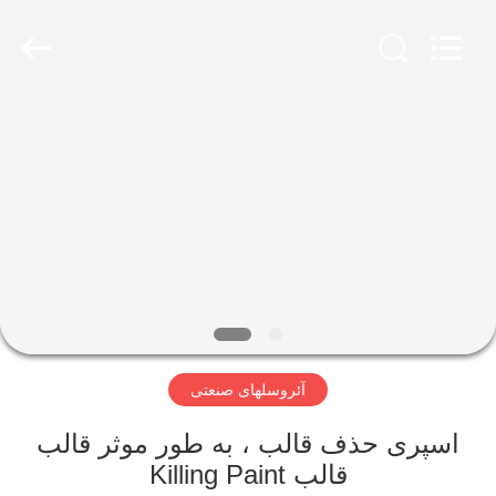
Baide
Fine
Chemical
Co.,
Ltd..
All
Rights
Reserved.
خانه
محصولات
درباره
ما
تور
آئروسلهای صنعتی
کارخانه
اسپری حذف قالب ، به طور موثر قالب
کنترل
قالب Killing Paint