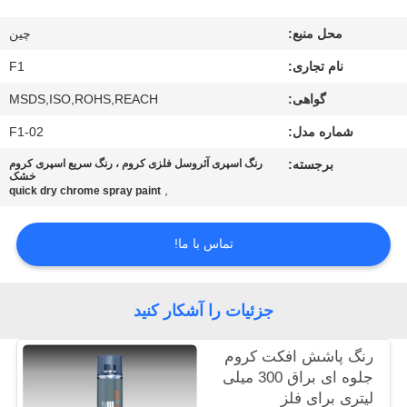
کیفیت
محل منبع:
چین
با
نام تجاری:
F1
ما
گواهی:
MSDS,ISO,ROHS,REACH
تماس
شماره مدل:
F1-02
بگیرید
برجسته:
رنگ اسپری آئروسل فلزی کروم ، رنگ سریع اسپری کروم
خشک
,
quick dry chrome spray paint
درخواست
تماس با ما!
نقل
قول
جزئیات را آشکار کنید
نقشه
رنگ پاشش افکت کروم
سایت
جلوه ای براق 300 میلی
لیتری برای فلز