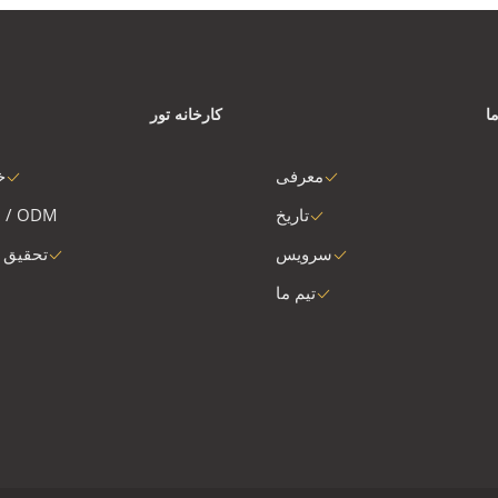
ا
کارخانه تور
معرفی
خ
تاریخ
 / ODM
سرویس
تحقیق 
تیم ما