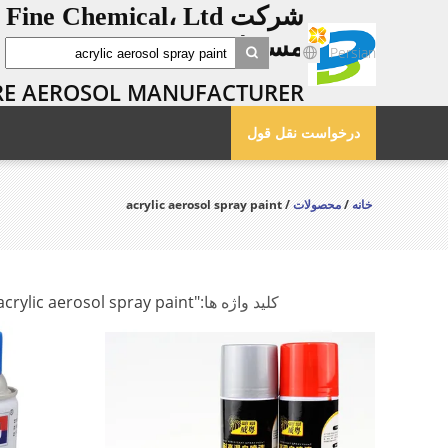
مسئولیت محدود
Persian
search
ARE AEROSOL MANUFACTURER
درخواست نقل قول
خانه
/
محصولات
/ acrylic aerosol spray paint
کلید واژه ها:
"acrylic aerosol spray paint"