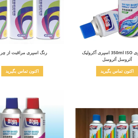
نمایش جزئیات
نمایش جزئیات
رنگ حاوی 350ml ISO اسپری آکرولیک
رنگ اسپری مراقبت از چر
آئروسل آئروسل
اکنون تماس بگیرید
اکنون تماس بگیرید