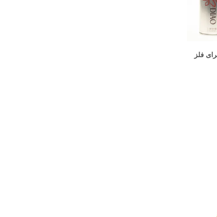
سپری Chrome Aerosol برای فلز