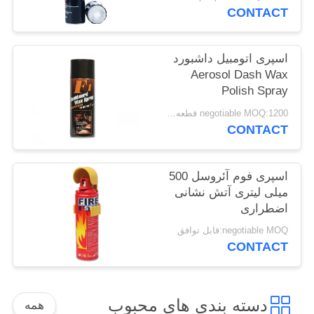
CONTACT
PRIVACY
POLICY
اسپری اتومبیل داشبورد
Aerosol Dash Wax
Polish Spray
negotiable MOQ:1200 قطعه / 100 عدد برای هر رنگ
CONTACT
اسپری فوم آئروسل 500
میلی لیتری آتش نشانی
اضطراری
negotiable MOQ:قابل توافق
CONTACT
دسته بندی های محبوب
همه