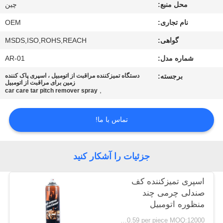
کیفیت
محل منبع:
چین
نام تجاری:
OEM
با
گواهی:
MSDS,ISO,ROHS,REACH
ما
شماره مدل:
AR-01
تماس
برجسته:
دستگاه تمیزکننده مراقبت از اتومبیل ، اسپری پاک کننده
زمین برای مراقبت از اتومبیل
بگیرید
,
car care tar pitch remover spray
درخواست
تماس با ما!
نقل
قول
جزئیات را آشکار کنید
اسپری تمیزکننده کف
نقشه
صندلی چرمی چند
سایت
منظوره اتومبیل
FOB Hongkong USD0.39-USD0.59 per piece MOQ:12000 قطعه / 500 عدد