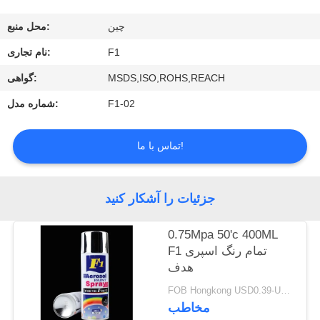
کیفیت
چین
محل منبع:
با
F1
نام تجاری:
ما
MSDS,ISO,ROHS,REACH
گواهی:
تماس
F1-02
شماره مدل:
بگیرید
تماس با ما!
درخواست
نقل
جزئیات را آشکار کنید
قول
0.75Mpa 50'c 400ML
F1 تمام رنگ اسپری
هدف
FOB Hongkong USD0.39-USD0.59 per piece MOQ:12000 قطعه / 500 عدد
مخاطب