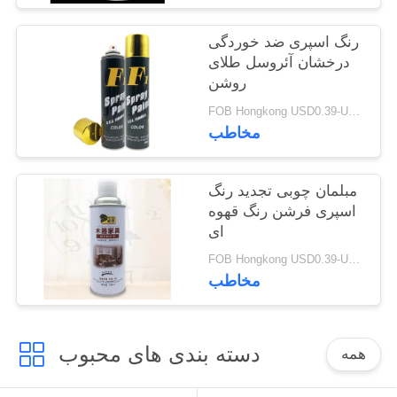
رنگ اسپری ضد خوردگی
درخشان آئروسل طلای
روشن
FOB Hongkong USD0.39-USD0.59 per piece MOQ:12000 قطعه / 500 عدد
مخاطب
مبلمان چوبی تجدید رنگ
اسپری فرشن رنگ قهوه
ای
FOB Hongkong USD0.39-USD0.59 per piece MOQ:12000 قطعه / 500 عدد
مخاطب
دسته بندی های محبوب
همه